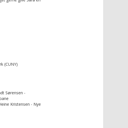
ork (CUNY)
ndt Sørensen -
rbane
 Heine Kristensen - Nye