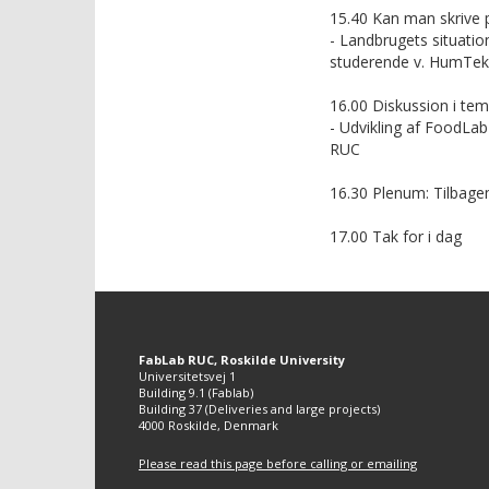
15.40 Kan man skrive
- Landbrugets situati
studerende v. HumTek/
16.00 Diskussion i te
- Udvikling af FoodLa
RUC
16.30 Plenum: Tilbage
17.00 Tak for i dag
FabLab RUC, Roskilde University
Universitetsvej 1
Building 9.1 (Fablab)
Building 37 (Deliveries and large projects)
4000 Roskilde, Denmark
Please read this page before calling or emailing