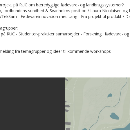
 projekt på RUC om bæredygtige fødevare- og landbrugssystemer?
on, jordbundens sundhed & Svanholms position / Laura Nicolaisen og B
TekSam - Fødevareinnovation med tang - Fra projekt til produkt / Da
magrupper:
b på RUC - Studenter-praktiker samarbejder - Forskning i fødevare- o
melding fra temagrupper og ideer til kommende workshops