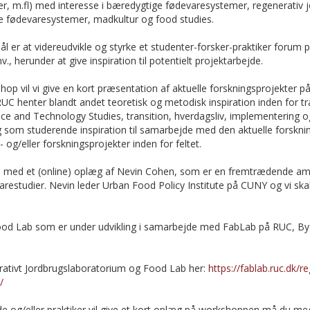
r, m.fl) med interesse i bæredygtige fødevaresystemer, regenerativ j
e fødevaresystemer, madkultur og food studies.
 er at videreudvikle og styrke et studenter-forsker-praktiker forum 
., herunder at give inspiration til potentielt projektarbejde.
op vil vi give en kort præsentation af aktuelle forskningsprojekter på
UC henter blandt andet teoretisk og metodisk inspiration inden for t
e and Technology Studies, transition, hverdagsliv, implementering og
 som studerende inspiration til samarbejde med den aktuelle forskning 
 og/eller forskningsprojekter inden for feltet.
 med et (online) oplæg af Nevin Cohen, som er en fremtrædende ame
restudier. Nevin leder Urban Food Policy Institute på CUNY og vi ska
ood Lab som er under udvikling i samarbejde med FabLab på RUC, By
tivt Jordbrugslaboratorium og Food Lab her:
https://fablab.ruc.dk/r
/
e og/eller praktiker vil give et kort oplæg på workshoppen må du me