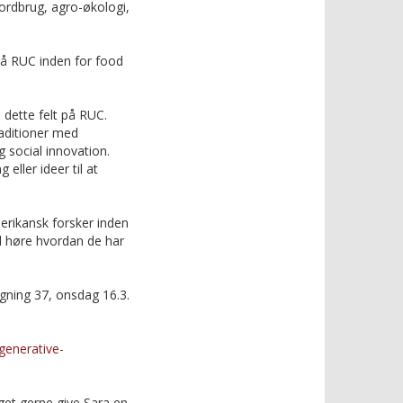
ordbrug, agro-økologi,
på RUC inden for food
 dette felt på RUC.
raditioner med
 social innovation.
eller ideer til at
rikansk forsker inden
l høre hvordan de har
gning 37, onsdag 16.3.
egenerative-
get gerne give Sara en