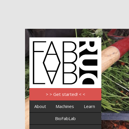
> > Get started! < <
About
Machines
Learn
BioFabLab