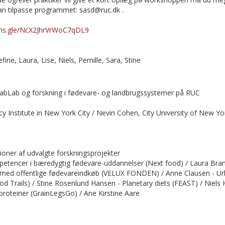
an tilpasse programmet: sasd@ruc.dk .
rms.gle/NcX2JhrVrWoC7qDL9
fine, Laura, Lise, Niels, Pernille, Sara, Stine
 FabLab og forskning i fødevare- og landbrugssystemer på RUC
y Institute in New York City / Nevin Cohen, City University of New Y
ioner af udvalgte forskningsprojekter
etencer i bæredygtig fødevare-uddannelser (Next food) / Laura Bra
e med offentlige fødevareindkøb (VELUX FONDEN) / Anne Clausen - U
od Trails) / Stine Rosenlund Hansen - Planetary diets (FEAST) / Niels
roteiner (GrainLegsGo) / Ane Kirstine Aare