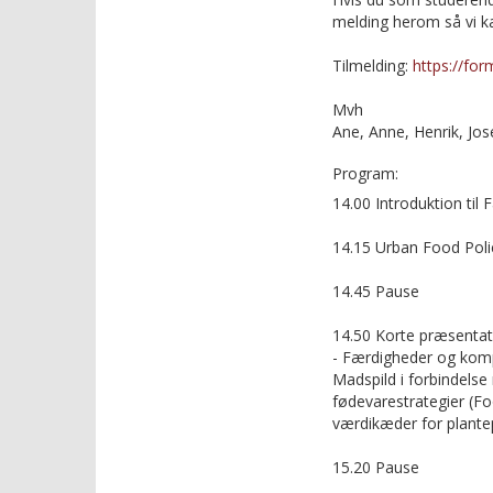
melding herom så vi k
Tilmelding:
https://fo
Mvh
Ane, Anne, Henrik, Jose
Program:
14.00 Introduktion til
14.15 Urban Food Polic
14.45 Pause
14.50 Korte præsentat
- Færdigheder og komp
Madspild i forbindels
fødevarestrategier (Fo
værdikæder for plantep
15.20 Pause