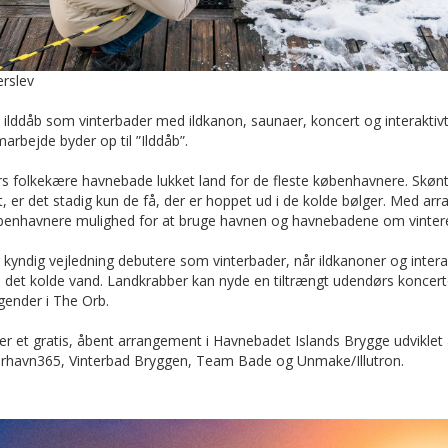
erslev
 ilddåb som vinterbader med ildkanon, saunaer, koncert og interaktivt 
arbejde byder op til ”Ilddåb”.
rs folkekære havnebade lukket land for de fleste københavnere. Skønt
t, er det stadig kun de få, der er hoppet ud i de kolde bølger. Med ar
københavnere mulighed for at bruge havnen og havnebadene om vinter
r kyndig vejledning debutere som vinterbader, når ildkanoner og intera
 i det kolde vand. Landkrabber kan nyde en tiltrængt udendørs konce
egender i The Orb.
r et gratis, åbent arrangement i Havnebadet Islands Brygge udviklet a
rhavn365, Vinterbad Bryggen, Team Bade og Unmake/Illutron.