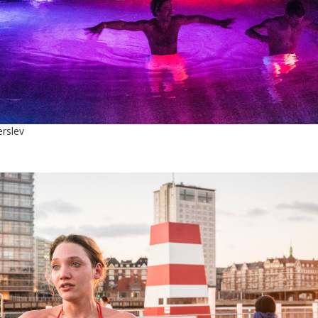
erslev