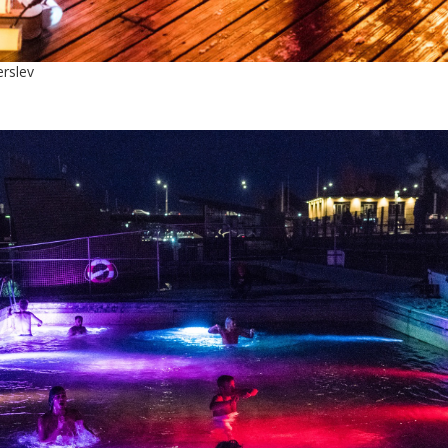
erslev