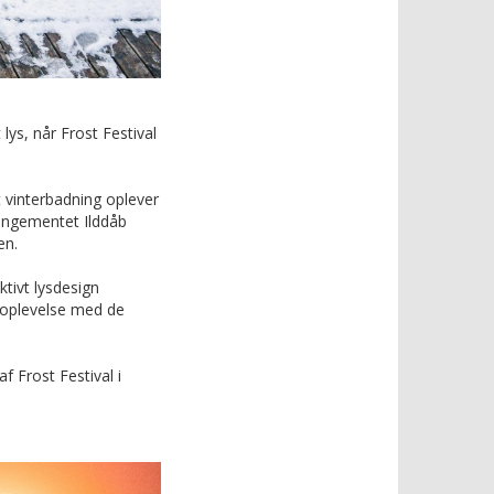
lys, når Frost Festival
 vinterbadning oplever
rangementet Ilddåb
en.
ktivt lysdesign
rtoplevelse med de
f Frost Festival i